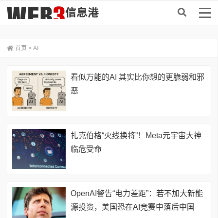
首页
>
AI
看似万能的AI 其实比你想的更脆弱和邪
恶
扎克伯格“火线换将”！Meta元宇宙大神
临危受命
OpenAI警告“电力差距”：若不加大新能
源投资，美国恐在AI竞赛中落后中国