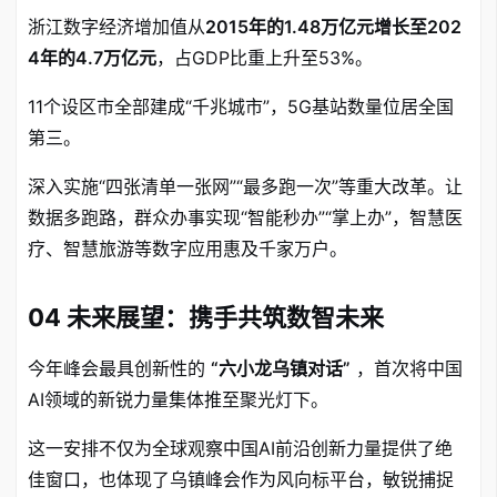
浙江数字经济增加值从
2015年的1.48万亿元增长至202
4年的4.7万亿元
，占GDP比重上升至53%
。
11个设区市全部建成“千兆城市”，5G基站数量位居全国
第三
。
深入实施“四张清单一张网”“最多跑一次”等重大改革
。让
数据多跑路，群众办事实现“智能秒办”“掌上办”，智慧医
疗、智慧旅游等数字应用惠及千家万户
。
04 未来展望：携手共筑数智未来
今年峰会最具创新性的
“六小龙乌镇对话”
，首次将中国
AI领域的新锐力量集体推至聚光灯下
。
这一安排不仅为全球观察中国AI前沿创新力量提供了绝
佳窗口，也体现了乌镇峰会作为风向标平台，敏锐捕捉