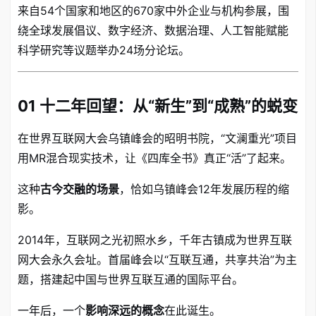
来自54个国家和地区的670家中外企业与机构参展
，围
绕全球发展倡议、数字经济、数据治理、人工智能赋能
科学研究等议题举办24场分论坛
。
01 十二年回望：从“新生”到“成熟”的蜕变
在世界互联网大会乌镇峰会的昭明书院，“文澜重光”项目
用MR混合现实技术，让《四库全书》真正“活”了起来
。
这种
古今交融的场景
，恰如乌镇峰会12年发展历程的缩
影。
2014年，互联网之光初照水乡，千年古镇成为世界互联
网大会永久会址
。首届峰会以“互联互通，共享共治”为主
题，搭建起中国与世界互联互通的国际平台
。
一年后，一个
影响深远的概念
在此诞生
。