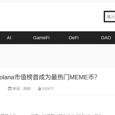
AI
GameFi
DeFi
DAO
olana市值榜首成为最热门MEME币？
6
来源：
网络
5556℃