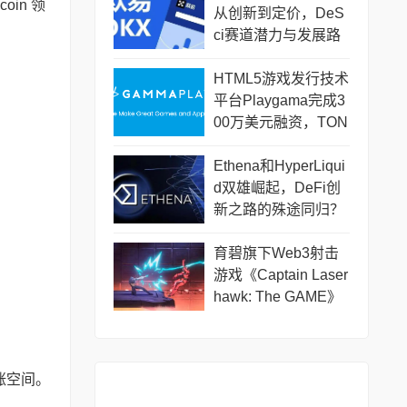
oin 领
从创新到定价，DeS
ci赛道潜力与发展路
径
HTML5游戏发行技术
平台Playgama完成3
00万美元融资，TON
Ventures等参投
Ethena和HyperLiqui
d双雄崛起，DeFi创
新之路的殊途同归？
育碧旗下Web3射击
游戏《Captain Laser
hawk: The GAME》
将于12月18日上线
上涨空间。