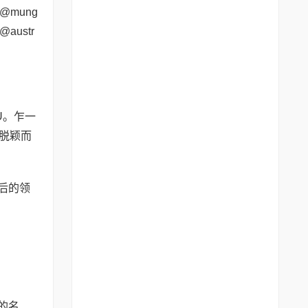
、@mung
@austr
U。乍一
中脱颖而
背后的领
的名