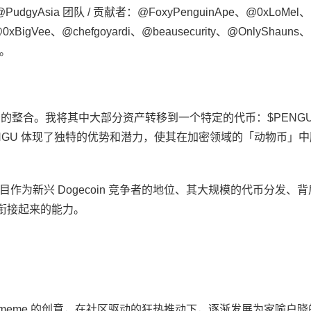
in、@PudgyAsia 团队 / 贡献者：@FoxyPenguinApe、@0xLoMel
xBigVee、@chefgoyardi、@beausecurity、@OnlyShauns、
敬。
了显著的整合。我将其中大部分资产转移到一个特定的代币：$PENG
PENGU 体现了独特的优势和潜力，使其在加密领域的「动物币」
为新兴 Dogecoin 竞争者的地位、其大规模的代币分发、
统衔接起来的能力。
于 meme 的创意，在社区驱动的狂热推动下，逐渐发展为家喻户晓