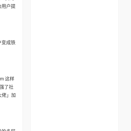
，为用户提
户变成铁
m 这样
增强了社
「大佬」加