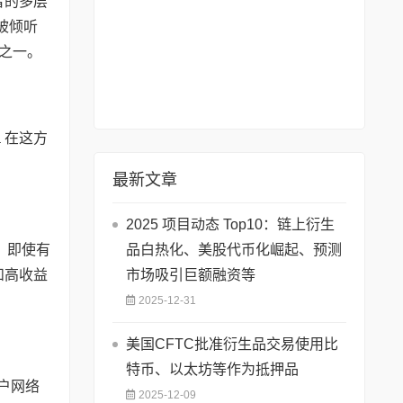
易者的多层
被倾听
河之一。
 在这方
最新文章
2025 项目动态 Top10：链上衍生
选，即使有
品白热化、美股代币化崛起、预测
和高收益
市场吸引巨额融资等
2025-12-31
美国CFTC批准衍生品交易使用比
特币、以太坊等作为抵押品
用户网络
2025-12-09