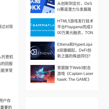
从创新到定价，DeS
ci赛道潜力与发展路
径
HTML5游戏发行技术
通过对现
平台Playgama完成3
00万美元融资，TON
Ventures等参投
Ethena和HyperLiqui
d双雄崛起，DeFi创
新之路的殊途同归？
入托管机
高的回报
育碧旗下Web3射击
，还能享受
游戏《Captain Laser
hawk: The GAME》
将于12月18日上线
。用户存
更重要的