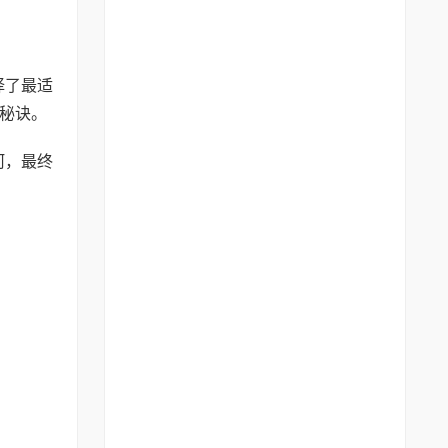
择了最适
秘诀。
河，最终