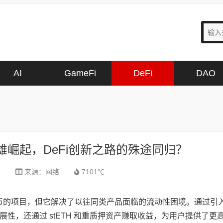
AI
GameFi
DeFi
DAO
quid双雄崛起，DeFi创新之路的殊途同归？
5
来源：
网络
7101℃
稳定币的项目，但它解决了以往同类产品面临的流动性困境。通过引
性，还通过 stETH 和重质押资产赚取收益，为用户提供了更